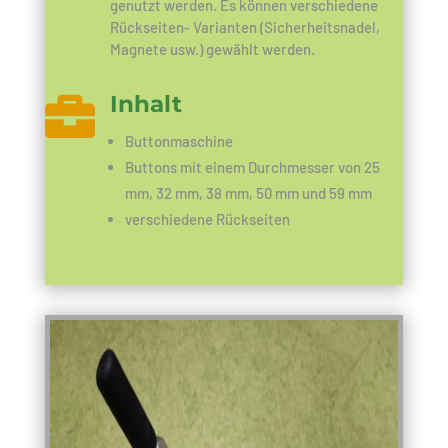
genutzt werden.
Es können verschiedene
Rückseiten- Varianten (Sicherheitsnadel,
Magnete usw.) gewählt werden.
Inhalt

Buttonmaschine
Buttons mit einem Durchmesser von 25
mm, 32 mm, 38 mm, 50 mm und 59 mm
verschiedene Rückseiten