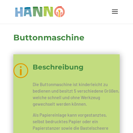
Buttonmaschine
Beschreibung
p
Die Buttonmaschine ist kinderleicht zu
bedienen und besitzt 5 verschiedene Größen,
welche
schnell und ohne Werkzeug
gewechselt werden können.
Als Papiereinlage kann vorgestanztes,
selbst bedrucktes Papier oder ein
Papierstanzer sowie die Bastelscheere