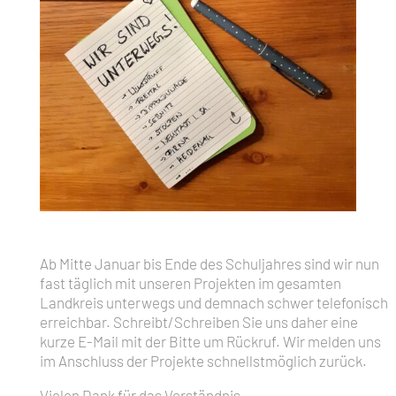
Ab Mitte Januar bis Ende des Schuljahres sind wir nun
fast täglich mit unseren Projekten im gesamten
Landkreis unterwegs und demnach schwer telefonisch
erreichbar. Schreibt/Schreiben Sie uns daher eine
kurze E-Mail mit der Bitte um Rückruf. Wir melden uns
im Anschluss der Projekte schnellstmöglich zurück.
Vielen Dank für das Verständnis.