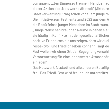
von ungenutzten Dingen zu trennen, Handgemach
dieser Aktion des „Netzwerks Altstadt“ (Akteure
Stadtverwaltung Pirna) sollen vor allem junge
Die Initiative zum Fest, entstand 2022 aus dem 
die Bedürfnisse junger Menschen im Stadtraum.
„Junge Menschen brauchen Räume in denen sie s
sie häufig in Konflikte mit den gesellschaftli
positive Erlebnisse, die uns zeigen, dass wir 
respektvoll und friedlich leben können.“, sagt 
Fest wollen wir einen Ort der Begegnung versc
Verantwortung für eine lebenswerte Atmosphäre
einladen“.
Das Netzwerk Altstadt und alle anderen Beteiligt
frei. Das Friedi-Fest wird freundlich unterstüt