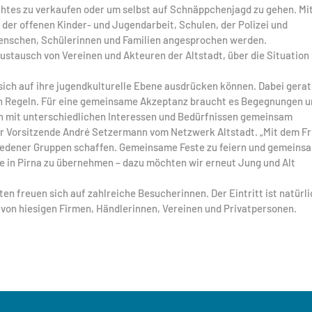
tes zu verkaufen oder um selbst auf Schnäppchenjagd zu gehen. Mi
 der offenen Kinder- und Jugendarbeit, Schulen, der Polizei und
 Menschen, Schülerinnen und Familien angesprochen werden.
Austausch von Vereinen und Akteuren der Altstadt, über die Situation
ich auf ihre jugendkulturelle Ebene ausdrücken können. Dabei gera
chen Regeln. Für eine gemeinsame Akzeptanz braucht es Begegnungen 
auch mit unterschiedlichen Interessen und Bedürfnissen gemeinsam
der Vorsitzende André Setzermann vom Netzwerk Altstadt. „Mit dem Fr
hiedener Gruppen schaffen. Gemeinsame Feste zu feiern und gemeins
 in Pirna zu übernehmen – dazu möchten wir erneut Jung und Alt
en freuen sich auf zahlreiche Besucherinnen. Der Eintritt ist natürl
zt von hiesigen Firmen, Händlerinnen, Vereinen und Privatpersonen.