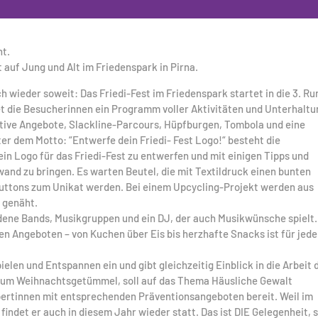
nt.
uf Jung und Alt im Friedenspark in Pirna.
h wieder soweit: Das Friedi-Fest im Friedenspark startet in die 3. Ru
tet die Besucherinnen ein Programm voller Aktivitäten und Unterhalt
ative Angebote, Slackline-Parcours, Hüpfburgen, Tombola und eine
r dem Motto: “Entwerfe dein Friedi- Fest Logo!“ besteht die
 ein Logo für das Friedi-Fest zu entwerfen und mit einigen Tipps und
wand zu bringen. Es warten Beutel, die mit Textildruck einen bunten
uttons zum Unikat werden. Bei einem Upcycling-Projekt werden aus
 genäht.
dene Bands, Musikgruppen und ein DJ, der auch Musikwünsche spielt.
en Angeboten – von Kuchen über Eis bis herzhafte Snacks ist für jed
elen und Entspannen ein und gibt gleichzeitig Einblick in die Arbeit 
 zum Weihnachtsgetümmel, soll auf das Thema Häusliche Gewalt
rtinnen mit entsprechenden Präventionsangeboten bereit. Weil im
 findet er auch in diesem Jahr wieder statt. Das ist DIE Gelegenheit, 