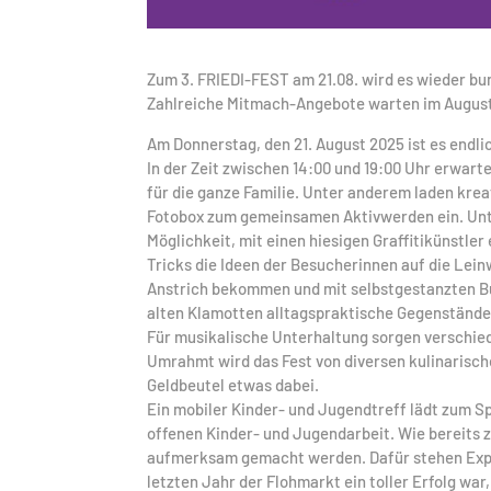
Zum 3. FRIEDI-FEST am 21.08. wird es wieder bu
Zahlreiche Mitmach-Angebote warten im August a
Am Donnerstag, den 21. August 2025 ist es endlic
In der Zeit zwischen 14:00 und 19:00 Uhr erwar
für die ganze Familie. Unter anderem laden kre
Fotobox zum gemeinsamen Aktivwerden ein. Unte
Möglichkeit, mit einen hiesigen Graffitikünstler
Tricks die Ideen der Besucherinnen auf die Lein
Anstrich bekommen und mit selbstgestanzten B
alten Klamotten alltagspraktische Gegenstände
Für musikalische Unterhaltung sorgen verschie
Umrahmt wird das Fest von diversen kulinarisch
Geldbeutel etwas dabei.
Ein mobiler Kinder- und Jugendtreff lädt zum Spi
offenen Kinder- und Jugendarbeit. Wie bereits
aufmerksam gemacht werden. Dafür stehen Expe
letzten Jahr der Flohmarkt ein toller Erfolg war,