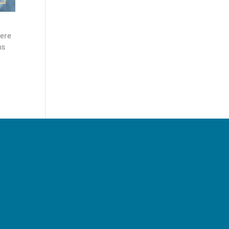
tere
ns