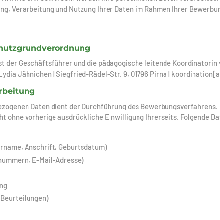
bung, Verarbeitung und Nutzung Ihrer Daten im Rahmen Ihrer Bewerb
chutzgrundverordnung
ist der Geschäftsführer und die pädagogische leitende Koordinatorin
 Lydia Jähnichen | Siegfried-Rädel-Str. 9, 01796 Pirna | koordination
rbeitung
bezogenen Daten dient der Durchführung des Bewerbungsverfahrens.
ht ohne vorherige ausdrückliche Einwilligung Ihrerseits. Folgende D
orname, Anschrift, Geburtsdatum)
nummern, E-Mail-Adresse)
ang
 Beurteilungen)