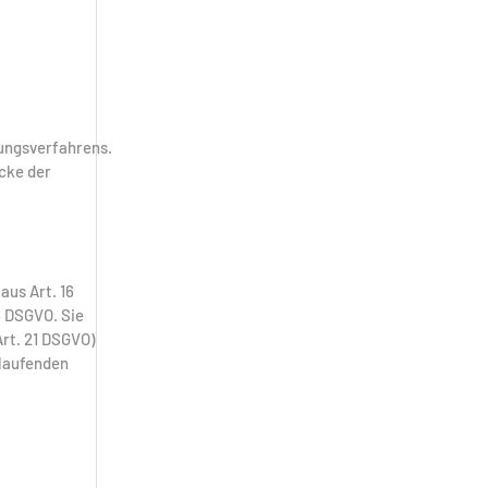
ungsverfahrens.
cke der
aus Art. 16
5 DSGVO. Sie
rt. 21 DSGVO)
 laufenden