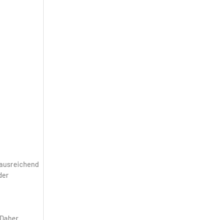
 ausreichend
der
 Daher