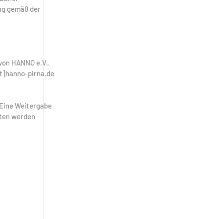
ung gemäß der
 von HANNO e.V..
[at]hanno-pirna.de
 Eine Weitergabe
aten werden